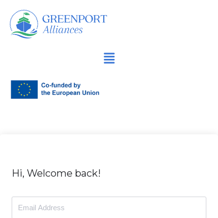
İçeriğe
geç
Hi, Welcome back!