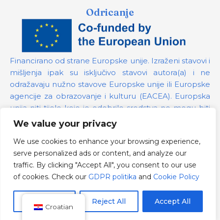
Odricanje
Financirano od strane Europske unije. Izraženi stavovi i
mišljenja ipak su isključivo stavovi autora(a) i ne
odražavaju nužno stavove Europske unije ili Europske
agencije za obrazovanje i kulturu (EACEA). Europska
unija niti tijelo koje je odobrilo sredstva ne mogu biti
odgovorni za te stavove.
We value your privacy
We use cookies to enhance your browsing experience,
Broj projekta:
101139879
serve personalized ads or content, and analyze our
GDPR politika
traffic. By clicking "Accept All", you consent to our use
Cookie Policy
of cookies. Check our
GDPR politika
and
Cookie Policy
Customize
Reject All
Accept All
Croatian