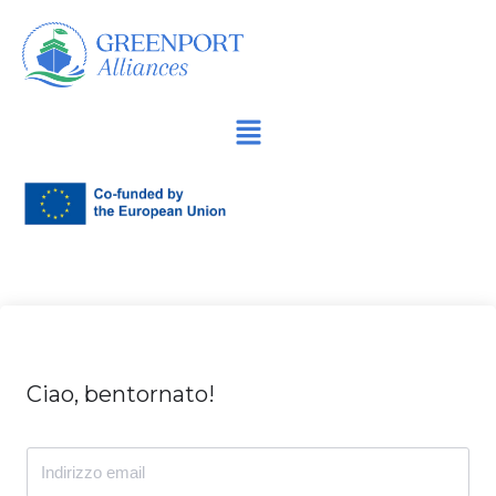
Vai
al
contenuto
Ciao, bentornato!