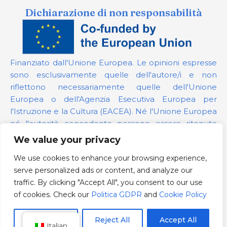
Dichiarazione di non responsabilità
Finanziato dall'Unione Europea. Le opinioni espresse
sono esclusivamente quelle dell'autore/i e non
riflettono necessariamente quelle dell'Unione
Europea o dell'Agenzia Esecutiva Europea per
l'Istruzione e la Cultura (EACEA). Né l'Unione Europea
né l'autorità concedente possono essere ritenute
responsabili per esse.
We value your privacy
We use cookies to enhance your browsing experience,
Numero del progetto:
101139879
serve personalized ads or content, and analyze our
Politica GDPR
traffic. By clicking "Accept All", you consent to our use
Cookie Policy
of cookies. Check our
Politica GDPR
and
Cookie Policy
Customize
Reject All
Accept All
Italian