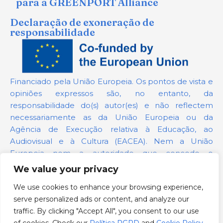
para a GREENPORT Alliance
Declaração de exoneração de
responsabilidade
Financiado pela União Europeia. Os pontos de vista e
opiniões expressos são, no entanto, da
responsabilidade do(s) autor(es) e não reflectem
necessariamente as da União Europeia ou da
Agência de Execução relativa à Educação, ao
Audiovisual e à Cultura (EACEA). Nem a União
Europeia nem a autoridade que concede o
financiamento podem ser responsabilizadas por elas.
We value your privacy
We use cookies to enhance your browsing experience,
Número do projeto:
101139879
serve personalized ads or content, and analyze our
Política RGPD
traffic. By clicking "Accept All", you consent to our use
Cookie Policy