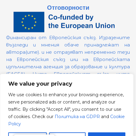
Отговорности
Финансиран от Европейския съюз. Изразените
възгледи и мнения обаче принадлежат на
автора(ите). и не отразяват непременно тези
на Европейския съюз или на Европейската
изпълнителна агенция за образование и култура
(EACEA). Нито Европейският съюз, нито
предоставящият ги орган могат да бъдат
We value your privacy
държани отговорни за тях.
We use cookies to enhance your browsing experience,
serve personalized ads or content, and analyze our
Номер на проекта:
101139879
traffic. By clicking "Accept All", you consent to our use
Политика на GDPR
of cookies. Check our
Политика на GDPR
and
Cookie
Cookie Policy
Policy